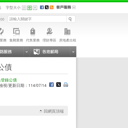
品
字型大小
 00
業務
集郵業務
代售業務
理財專區
房地產出租
公債
央登錄公債
檢視/更新日期：114/07/14
回網頁頂端