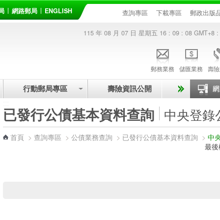
局
網路郵局
ENGLISH
查詢專區
下載專區
郵政出版
115 年 08 月 07 日 星期五
16 : 09 : 08
GMT+8 :
郵務業務
儲匯業務
壽險
行動郵局專區
壽險資訊公開
:::
已發行公債基本資料查詢
中央登錄
首頁
>
查詢專區
>
公債業務查詢
>
已發行公債基本資料查詢
>
中
最後