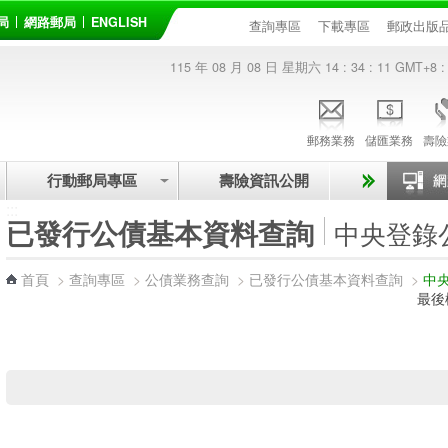
局
網路郵局
ENGLISH
查詢專區
下載專區
郵政出版
115 年 08 月 08 日 星期六
14 : 34 : 11
GMT+8 :
郵務業務
儲匯業務
壽險
行動郵局專區
壽險資訊公開
:::
已發行公債基本資料查詢
中央登錄
首頁
>
查詢專區
>
公債業務查詢
>
已發行公債基本資料查詢
>
中
最後