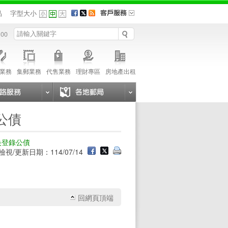
品
字型大小
 00
業務
集郵業務
代售業務
理財專區
房地產出租
公債
央登錄公債
檢視/更新日期：114/07/14
回網頁頂端