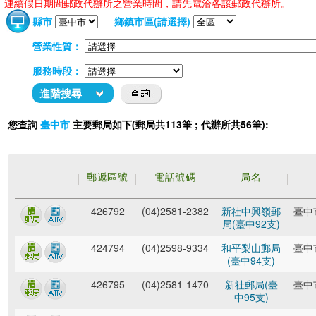
連續假日期間郵政代辦所之營業時間，請先電洽各該郵政代辦所。
縣市
鄉鎮市區(請選擇)
營業性質：
服務時段：
進階搜尋
您查詢
主要郵局如下(郵局共113筆 ; 代辦所共56筆):
臺中市
郵遞區號
電話號碼
局名
426792
(04)2581-2382
新社中興嶺郵
臺中
局(臺中92支)
424794
(04)2598-9334
和平梨山郵局
臺中
(臺中94支)
426795
(04)2581-1470
新社郵局(臺
臺中
中95支)