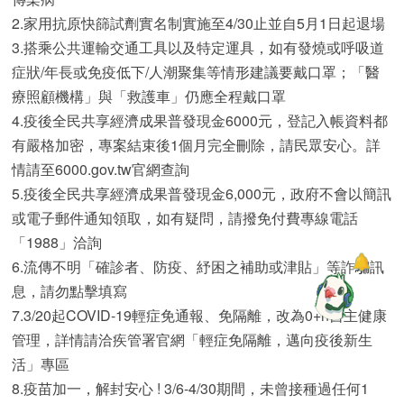
2.家用抗原快篩試劑實名制實施至4/30止並自5月1日起退場
3.搭乘公共運輸交通工具以及特定運具，如有發燒或呼吸道
症狀/年長或免疫低下/人潮聚集等情形建議要戴口罩；「醫
療照顧機構」與「救護車」仍應全程戴口罩
4.疫後全民共享經濟成果普發現金6000元，登記入帳資料都
有嚴格加密，專案結束後1個月完全刪除，請民眾安心。詳
情請至6000.gov.tw官網查詢
5.疫後全民共享經濟成果普發現金6,000元，政府不會以簡訊
或電子郵件通知領取，如有疑問，請撥免付費專線電話
「1988」洽詢
6.流傳不明「確診者、防疫、紓困之補助或津貼」等詐騙訊
息，請勿點擊填寫
7.3/20起COVID-19輕症免通報、免隔離，改為0+n自主健康
管理，詳情請洽疾管署官網「輕症免隔離，邁向疫後新生
活」專區
8.疫苗加一，解封安心 ! 3/6-4/30期間，未曾接種過任何1