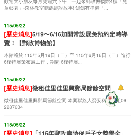
歡迎大小朋友每月雙週六下午，一起來郵政博物館4樓「兒
童郵園」-森林教室聽鴿鴿說故事! 鴿鴿有準備「...
115/05/22
[歷史消息]
5/19〜6/16加開常設展免預約定時導
覽！【郵政博物館】
本館將於 115年5月19日（二）至 115年6月16日（二）進行
6樓特展策布展工作，期間 6樓特展...
115/05/22
[歷史消息]
徵租佳里佳里興郵局節餘空間
徵租佳里佳里興郵局節餘空間 本案聯絡人勞安科蔡小姐06-
2287634
115/05/22
[歷史消息]
「115年郵政壽險保戶子女獎學金」