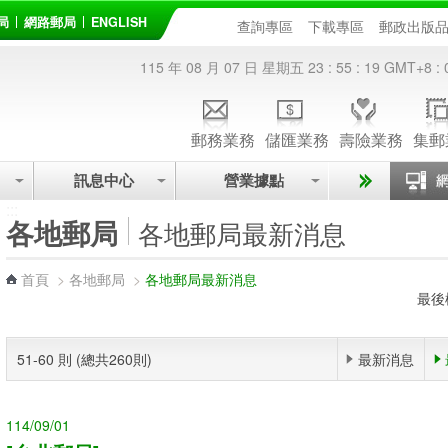
局
網路郵局
ENGLISH
查詢專區
下載專區
郵政出版
115 年 08 月 07 日 星期五
23 : 55 : 19
GMT+8 : 
郵務業務
儲匯業務
壽險業務
集郵
訊息中心
營業據點
:::
各地郵局
各地郵局最新消息
首頁
>
各地郵局
>
各地郵局最新消息
最後
51-60 則 (總共260則)
最新消息
114/09/01