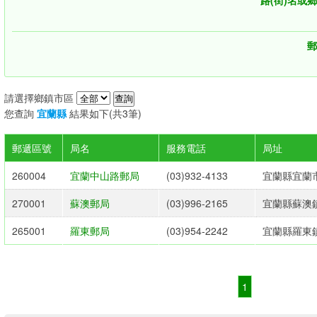
路(街)名或
郵
請選擇鄉鎮市區
您查詢
宜蘭縣
結果如下(共3筆)
郵遞區號
局名
服務電話
局址
260004
宜蘭中山路郵局
(03)932-4133
宜蘭縣宜蘭市
270001
蘇澳郵局
(03)996-2165
宜蘭縣蘇澳鎮
265001
羅東郵局
(03)954-2242
宜蘭縣羅東鎮
1