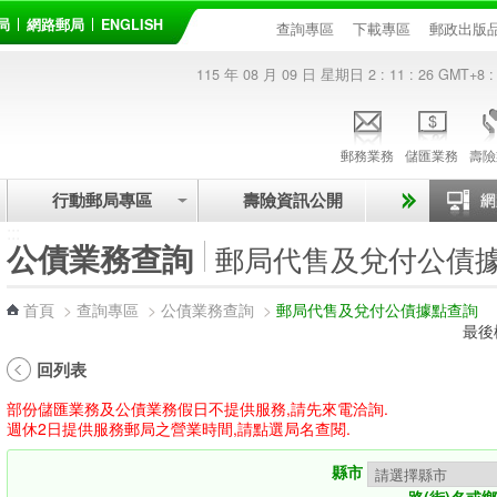
局
網路郵局
ENGLISH
查詢專區
下載專區
郵政出版
115 年 08 月 09 日 星期日
2 : 11 : 26
GMT+8 :
郵務業務
儲匯業務
壽險
行動郵局專區
壽險資訊公開
:::
公債業務查詢
郵局代售及兌付公債
首頁
>
查詢專區
>
公債業務查詢
>
郵局代售及兌付公債據點查詢
最後
回列表
部份儲匯業務及公債業務假日不提供服務,請先來電洽詢.
週休2日提供服務郵局之營業時間,請點選局名查閱.
縣市