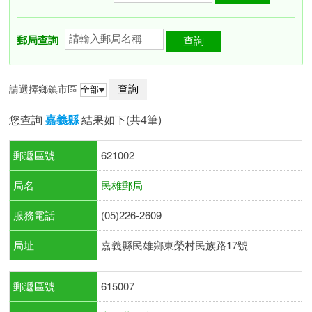
郵局查詢
請選擇鄉鎮市區
您查詢
嘉義縣
結果如下(共4筆)
郵遞區號
621002
局名
民雄郵局
服務電話
(05)226-2609
局址
嘉義縣民雄鄉東榮村民族路17號
郵遞區號
615007