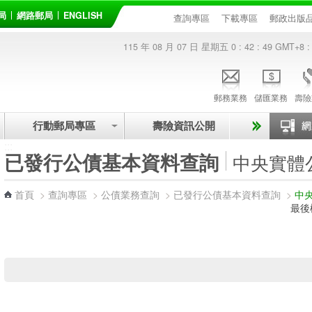
局
網路郵局
ENGLISH
查詢專區
下載專區
郵政出版
115 年 08 月 07 日 星期五
0 : 42 : 49
GMT+8 :
郵務業務
儲匯業務
壽險
行動郵局專區
壽險資訊公開
:::
已發行公債基本資料查詢
中央實體
首頁
>
查詢專區
>
公債業務查詢
>
已發行公債基本資料查詢
>
中
最後