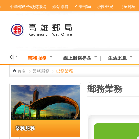
:::
中華郵政全球資訊網
網站導覽
企業郵局
校園郵局
兒童郵局
跳到主要內容區塊
業資訊
業務服務
線上服務專區
生活采風
首頁
>
業務服務
>
郵務業務
:::
:::
郵務業務
業務服務