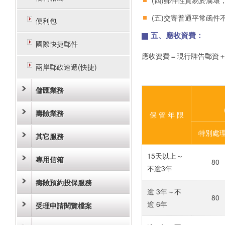
(四)郵件性質易於腐
(五)交寄普通平常函件
便利包
五、應收資費：
國際快捷郵件
應收資費＝現行牌告郵資
兩岸郵政速遞(快捷)
儲匯業務
壽險業務
保 管 年 限
特別處
其它服務
15天以上～
專用信箱
80
不逾3年
壽險預約投保服務
逾 3年～不
80
逾 6年
受理申請閱覽檔案