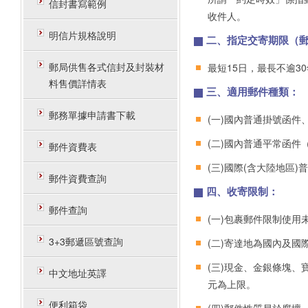
信封書寫範例
收件人。
明信片規格說明
二、指定交寄期限（
郵局供售各式信封及封裝材
最短15日，最長不逾3
料售價詳情表
三、適用郵件種類：
郵務單據申請書下載
(一)國內普通掛號函
(二)國內普通平常函
郵件資費表
(三)國際(含大陸地區)
郵件資費查詢
四、收寄限制：
郵件查詢
(一)包裹郵件限制使用
3+3郵遞區號查詢
(二)寄達地為國內及國
(三)現金、金銀條塊
中文地址英譯
元為上限。
便利箱袋