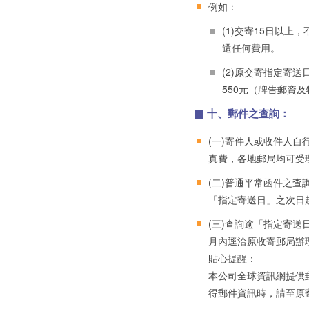
例如：
(1)交寄15日以
還任何費用。
(2)原交寄指定寄
550元（牌告郵資
十、郵件之查詢：
(一)寄件人或收件人
真費，各地郵局均可受
(二)普通平常函件之
「指定寄送日」之次日
(三)查詢逾「指定寄
月內逕洽原收寄郵局辦
貼心提醒：
本公司全球資訊網提供
得郵件資訊時，請至原