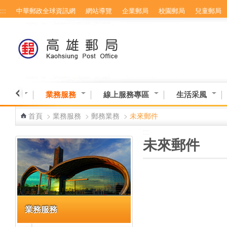
:::
中華郵政全球資訊網
網站導覽
企業郵局
校園郵局
兒童郵局
跳到主要內容區塊
業資訊
業務服務
線上服務專區
生活采風
首頁
>
業務服務
>
郵務業務
>
未來郵件
:::
:::
未來郵件
業務服務