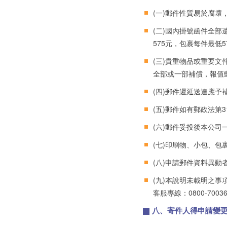
(一)郵件性質易於腐
(二)國內掛號函件全
575元，包裹每件最低5
(三)貴重物品或重要
全部或一部補償，報值
(四)郵件遲延送達應
(五)郵件如有郵政法第
(六)郵件妥投後本公司
(七)印刷物、小包、包
(八)申請郵件資料異動
(九)本說明未載明之
客服專線：0800-7003
八、寄件人得申請變