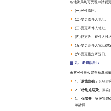
各地郵局均可受理申請變
(一)郵件撤回。
(二)變更收件人地址。
(三)變更寄件人地址。
(四)變更收、寄件人
(五)變更寄件人電話(或e-
(六)變更指定寄送日。
九、退費說明：
未來郵件應收資費標準涵
1.「
牌告郵資
」於收寄
2.「
特別處理費
」屬窗
3.「
保管費
」則按實際
年計費。