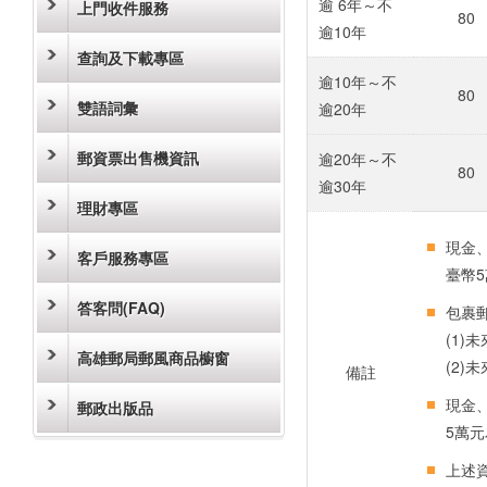
逾 6年～不
上門收件服務
80
逾10年
查詢及下載專區
逾10年～不
80
雙語詞彙
逾20年
郵資票出售機資訊
逾20年～不
80
逾30年
理財專區
現金
客戶服務專區
臺幣
答客問(FAQ)
包裹
(1
高雄郵局郵風商品櫥窗
(2
備註
現金
郵政出版品
5萬
上述