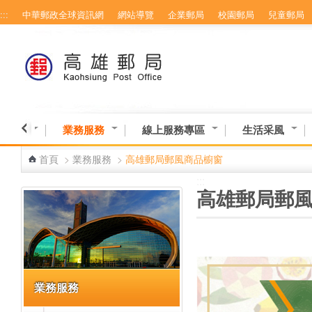
:::
中華郵政全球資訊網
網站導覽
企業郵局
校園郵局
兒童郵局
跳到主要內容區塊
業資訊
業務服務
線上服務專區
生活采風
首頁
>
業務服務
>
高雄郵局郵風商品櫥窗
:::
:::
高雄郵局郵
業務服務