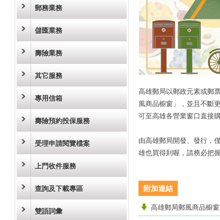
郵務業務
儲匯業務
壽險業務
其它服務
高雄郵局以郵政元素或郵
專用信箱
風商品櫥窗」，並且不斷更
可至高雄各營業窗口直接購
壽險預約投保服務
由高雄郵局開發、發行，僅
受理申請閱覽檔案
雄也買得到喔，請務必把
上門收件服務
附加連結
查詢及下載專區
高雄郵局郵風商品櫥窗
雙語詞彙