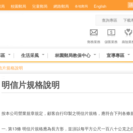
郵局
校園郵局
兒童郵局
網路郵局
English
各地郵局
查詢專區
下載
郵務業務
儲匯業務
壽險業
專區
生活采風
林園郵局教保中心
宣導專區
信片規格說明
:::
明信片規格說明
按本公司營業規章規定，顧客自行印製之明信片規格，應符合下列各條
一. 第13條 明信片規格應為長方形，並須以每平方公尺一百八十公克