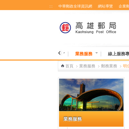
:::
中華郵政全球資訊網
網站導覽
企業
跳到主要內容區塊
博物館-高雄館
營業資訊
業務服務
線上服務
首頁
>
業務服務
>
郵務業務
>
明
:::
業務服務