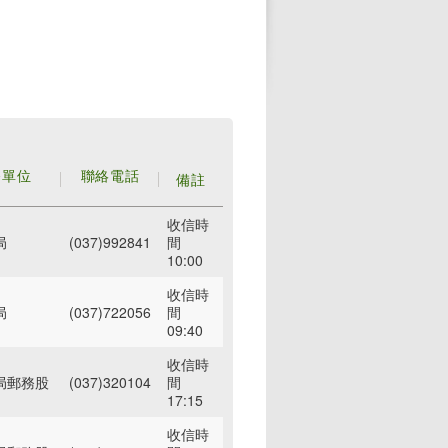
務單位
聯絡電話
備註
收信時
局
(037)992841
間
10:00
收信時
局
(037)722056
間
09:40
收信時
局郵務股
(037)320104
間
17:15
收信時