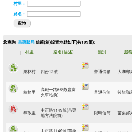
村里：
路名：
您查詢
信筒(箱)設置地點如下(共185筆):
苗栗郵局
村里
路名(描述)
類別
服
栗林村
四份12號
普通信箱
大湖郵
高鐵一路66號(豐富
校椅里
普通信筒
後龍郵
火車站前)
中正路1149號(苗栗
恭敬里
限時信筒
苗栗郵
地方法院前)
中正路1149號(苗栗