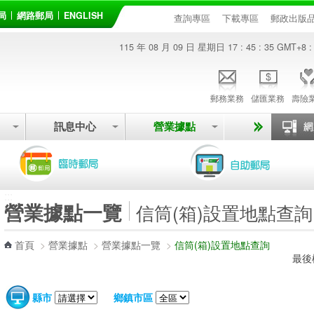
局
網路郵局
ENGLISH
查詢專區
下載專區
郵政出版
115 年 08 月 09 日 星期日
17 : 45 : 36
GMT+8 :
郵務業務
儲匯業務
壽險
訊息中心
營業據點
:::
營業據點一覽
信筒(箱)設置地點查詢
首頁
>
營業據點
>
營業據點一覽
>
信筒(箱)設置地點查詢
最後
縣市
鄉鎮市區