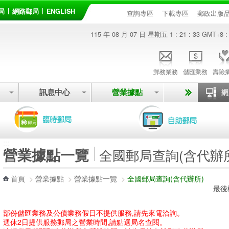
局
網路郵局
ENGLISH
查詢專區
下載專區
郵政出版
115 年 08 月 07 日 星期五
1 : 21 : 34
GMT+8 :
郵務業務
儲匯業務
壽險
訊息中心
營業據點
:::
營業據點一覽
全國郵局查詢(含代辦
首頁
>
營業據點
>
營業據點一覽
>
全國郵局查詢(含代辦所)
最後
部份儲匯業務及公債業務假日不提供服務,請先來電洽詢。
週休2日提供服務郵局之營業時間,請點選局名查閱。