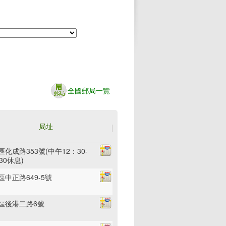
全國郵局一覽
局址
區化成路353號(中午12：30-
30休息)
區中正路649-5號
區後港二路6號