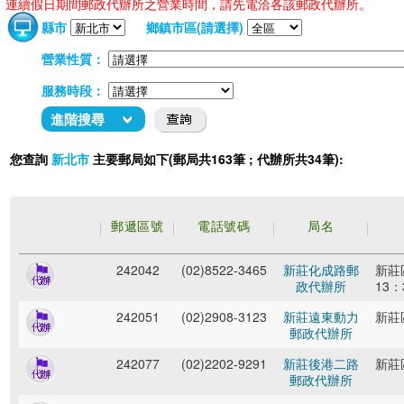
連續假日期間郵政代辦所之營業時間，請先電洽各該郵政代辦所。
縣市
鄉鎮市區(請選擇)
營業性質：
服務時段：
進階搜尋
您查詢
主要郵局如下(郵局共163筆 ; 代辦所共34筆):
新北市
郵遞區號
電話號碼
局名
242042
(02)8522-3465
新莊化成路郵
新莊
政代辦所
13：
242051
(02)2908-3123
新莊遠東動力
新莊
郵政代辦所
242077
(02)2202-9291
新莊後港二路
新莊
郵政代辦所