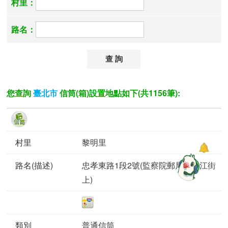
村里：
路名：
您查詢
信筒(箱)設置地點如下(共1156筆):
臺北市
黎明里
忠孝東路1段2號(監察院郵局，鎮江街
上)
普通信筒