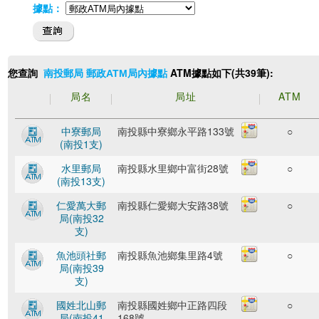
據點：
您查詢
ATM據點如下(共39筆):
南投郵局 郵政ATM局內據點
局名
局址
ATM
中寮郵局
南投縣中寮鄉永平路133號
○
(南投1支)
水里郵局
南投縣水里鄉中富街28號
○
(南投13支)
仁愛萬大郵
南投縣仁愛鄉大安路38號
○
局(南投32
支)
魚池頭社郵
南投縣魚池鄉集里路4號
○
局(南投39
支)
國姓北山郵
南投縣國姓鄉中正路四段
○
局(南投41
168號