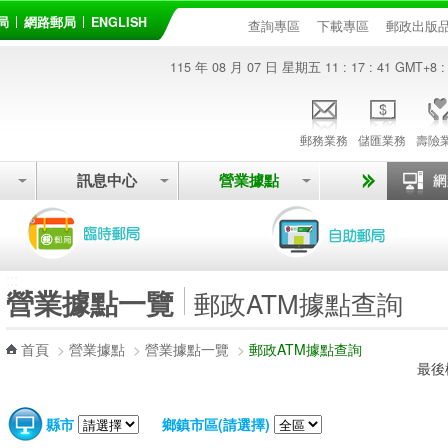
局
網路郵局
ENGLISH
查詢專區
下載專區
郵政出版
115 年 08 月 07 日 星期五
11 : 17 : 41
GMT+8 :
郵務業務
儲匯業務
壽險
訊息中心
營業據點
:::
營業據點一覽
郵政ATM據點查詢
首頁
>
營業據點
>
營業據點一覽
>
郵政ATM據點查詢
最後
縣市
鄉鎮市區(請選擇)