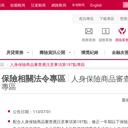
郵局
校園郵局
兒童郵局
網路郵局
各地郵局
English
查詢專區
下載專區
營業
郵務業務
儲匯業務
壽險業
房貸業務
壽險資訊公開
獲獎紀錄
金融友
專區
>
人身保險商品審查應注意事項第197點專區
:::
保險相關法令專區
人身保險商品審查
專區
最後
公告日期：113/07/01
配合人身保險商品審查應注意事項第197點，修正一年期以下保