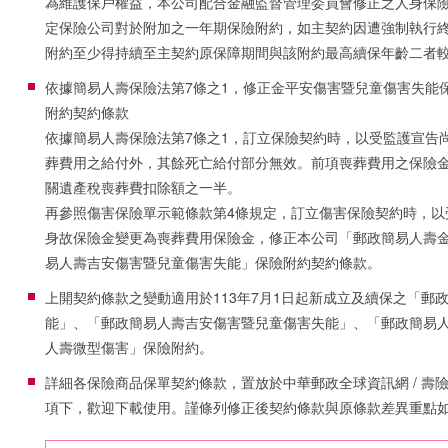
為維護保戶權益，本公司配合金融監督管理委員會修正之人身保險
定保險公司對於附加之一年期保險附約，如主契約因遭強制執行
附約至少得持續至主契約原保障期間與該附約最高續保年齡二者
依據簡易人壽保險法第7條之1，修正金平安傷害暨兒童傷害失能
附約契約條款
依據簡易人壽保險法第7條之1，訂立保險契約時，以受監護宣告
葬費用之給付外，其餘死亡給付部分無效。前項喪葬費用之保險金
關遺產稅喪葬費扣除額之一半。
再參照傷害保險單示範條款第4條規定，訂立傷害保險契約時，以
身故保險金變更為喪葬費用保險金，修正本公司「郵政簡易人壽
易人壽吉安傷害暨兒童傷害失能」保險附約契約條款。
上開契約條款之變動適用於113年7月1日起新成立及續保之「郵
能」、「郵政簡易人壽吉安傷害暨兒童傷害失能」、「郵政簡易
人壽微型傷害」保險附約。
詳細各保險商品保單契約條款，置放於中華郵政全球資訊網 / 壽險業務 
項下，歡迎下載使用。謹條列修正後契約條款與原條款差異重點