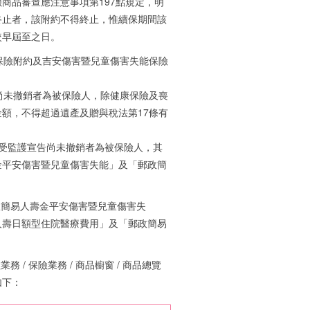
商品審查應注意事項第197點規定，明
終止者，該附約不得終止，惟續保期間該
較早屆至之日。
保險附約及吉安傷害暨兒童傷害失能保險
尚未撤銷者為被保險人，除健康保險及喪
額，不得超過遺產及贈與稅法第17條有
受監護宣告尚未撤銷者為被保險人，其
金平安傷害暨兒童傷害失能」及「郵政簡
政簡易人壽金平安傷害暨兒童傷害失
人壽日額型住院醫療費用」及「郵政簡易
/ 保險業務 / 商品櫥窗 / 商品總覽
如下：