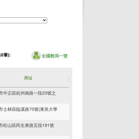
0筆):
全國郵局一覽
局址
市中正區杭州南路一段23號之
市士林區臨溪路70號(東吳大學
市松山區民生東路五段191號