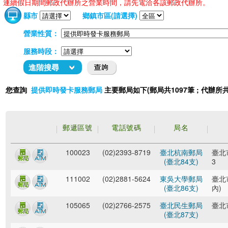
連續假日期間郵政代辦所之營業時間，請先電洽各該郵政代辦所。
縣市
鄉鎮市區(請選擇)
營業性質：
服務時段：
進階搜尋
您查詢
主要郵局如下(郵局共1097筆 ; 代辦所共
提供即時發卡服務郵局
郵遞區號
電話號碼
局名
100023
(02)2393-8719
臺北杭南郵局
臺北
(臺北84支)
3
111002
(02)2881-5624
東吳大學郵局
臺北
(臺北86支)
內)
105065
(02)2766-2575
臺北民生郵局
臺北
(臺北87支)