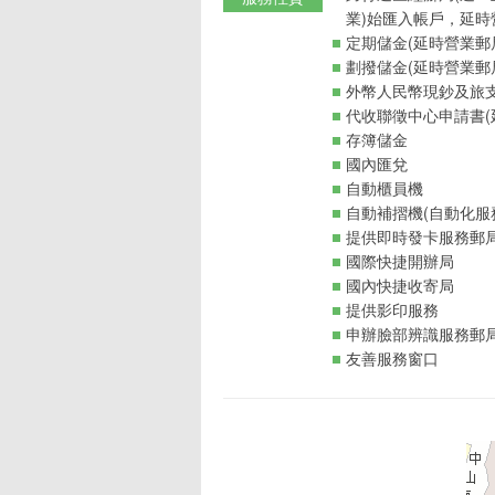
業)始匯入帳戶，延時
定期儲金(延時營業郵
劃撥儲金(延時營業郵
外幣人民幣現鈔及旅支
代收聯徵中心申請書(
存簿儲金
國內匯兌
自動櫃員機
自動補摺機(自動化服
提供即時發卡服務郵
國際快捷開辦局
國內快捷收寄局
提供影印服務
申辦臉部辨識服務郵
友善服務窗口