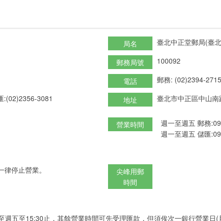
臺北中正堂郵局(臺北
局名
100092
郵務局號
郵務: (02)2394-271
電話
:(02)2356-3081
臺北市中正區中山南路
地址
週一至週五 郵務:09:0
營業時間
週一至週五 儲匯:09:0
一律停止營業。
尖峰用郵
時間
至週五至15:30止，其餘營業時間可先受理匯款，但須俟次一銀行營業日