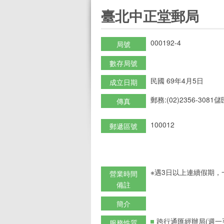
:::
臺北中正堂郵局
000192-4
局號
數存局號
民國 69年4月5日
成立日期
郵務:(02)2356-3081儲匯
傳真
100012
郵遞區號
※遇3日以上連續假期，
營業時間
備註
簡介
跨行通匯經辦局(週一
服務性質