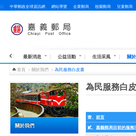
:::
中華郵政全球資訊網
網站導覽
企業郵局
校園郵局
兒童郵局
跳到主要內容區塊
最新消息
公益活動
生活采風
關於
首頁
>
關於我們
>
為民服務白皮書
:::
:::
為民服務白
壹、
前言
關於我們
貳、
嘉義郵局目前的服務