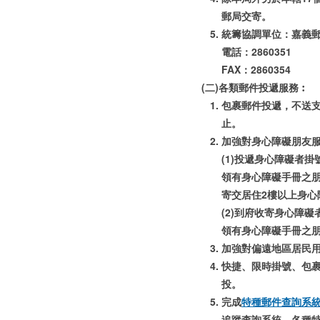
郵局交寄。
統籌協調單位：嘉義
電話：2860351
FAX：2860354
(二)各類郵件投遞服務︰
包裹郵件投遞，不送
止。
加強對身心障礙朋友
(1)投遞身心障礙者掛
領有身心障礙手冊之
寄交居住2樓以上身
(2)到府收寄身心障
領有身心障礙手冊之
加強對偏遠地區居民
快捷、限時掛號、包
投。
完成
特種郵件查詢系
追蹤查詢系統，各種