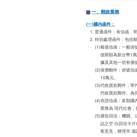
一、郵政業務
(一)國內函件：
普通函件：有信函、
特別處理函件：包括
(1)
報值信函：一般掛
值限額為新台幣1
據及其他一切有價
(2)
保價郵件：掛號信
10萬元。
(3)
代收貨款郵件：寄
代收貨款郵件。為
(4)
存證信函：各類國
業務為 現代社會
(5)
廣告回信：機關、
誌之空 白回信卡
客意見，辦理市 場