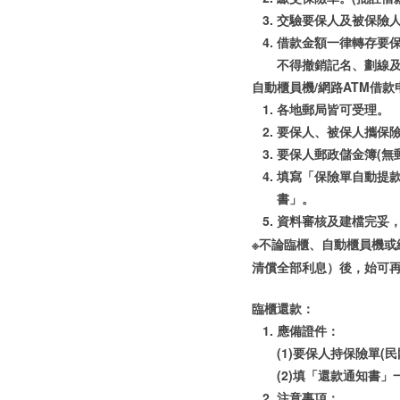
交驗要保人及被保險
借款金額一律轉存要保
不得撤銷記名、劃線
自動櫃員機/網路ATM借
各地郵局皆可受理。
要保人、被保人攜保
要保人郵政儲金簿(無
填寫「保險單自動提款
書」。
資料審核及建檔完妥，
※不論臨櫃、自動櫃員機或
清償全部利息）後，始可
臨櫃還款：
應備證件：
(1)要保人持保險單(
(2)填「還款通知書」
注意事項：