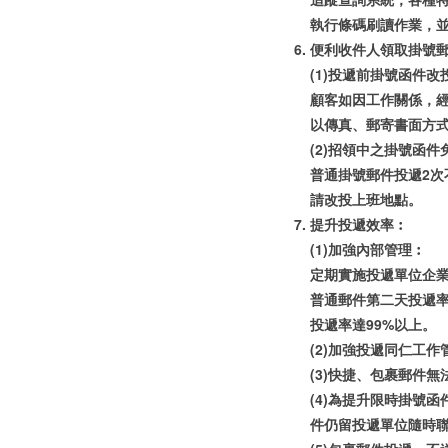
執行條碼刷讀作業，
便利收件人領取掛號
(1)投遞前掛號函件
顧客如因工作關係，經
以傳真、郵寄書面方
(2)招領中之掛號函
普通掛號郵件投遞2
請改投上班地點。
提升投遞效率︰
(1)加強內部管理︰
定期實施投遞單位企
普通郵件第二天投遞率
投遞率達99%以上。
(2)加強投遞同仁工
(3)快捷、包裹郵件
(4)為提升限時掛號
件仍留投遞單位隨時聯