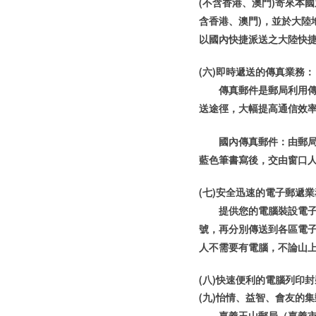
(不含香港、澳門)寄來本
含香港、澳門)，並於大陸
以國內快捷派送之大陸快
(六)即時遞送的傳真業務：
傳真郵件是郵局利用
送途徑，大幅提高通信效
國內傳真郵件：由郵局
藍色筆書寫後，交由窗口
(七)安全迅速的電子郵遞
提供您的電腦裝設電
號，再分別傳送到各區電
人不需要有電腦，不論山
(八)快速便利的電腦列印
(九)怡情、益智、會友的集郵
嘉義玉山郵局（嘉義市