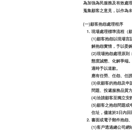
為加強為民服務及有效處
蒐集顧客之意見，以作為
(一)顧客抱怨處理程序
現場處理標準流程（
(1)顧客抱怨以現場
解抱怨實情，予以委
(2)現場抱怨處理原則
態度誠懇、化解爭端
適時予以道歉。
應有任勞、任怨、任
(3)依顧客的抱怨及
問題、投遞服務品質
(4)洽請顧客至獨立
(5)顧客之抱怨問題
住址，儘速於3日內回
書面或電子郵件抱怨
(1)客戶透過總公司