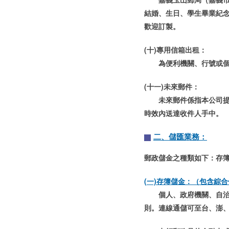
結婚、生日、學生畢業紀
歡迎訂製。
(十)專用信箱出租：
為便利機關、行號或
(十一)未來郵件：
未來郵件係指本公司提
時效內送達收件人手中。
二、儲匯業務：
郵政儲金之種類如下：存
(一)存簿儲金：（包含綜
個人、政府機關、自治
則。連線通儲可至台、澎