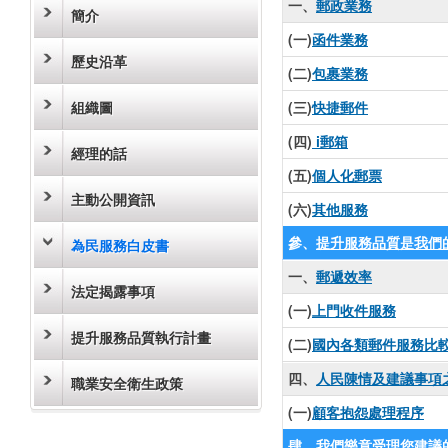
一、
郵政業務
簡介
(一)
函件業務
歷史沿革
(二)
包裹業務
組織圖
(三)
快捷郵件
(四)
i郵箱
經理的話
(五)
個人化郵票
主動公開資訊
(六)
其他服務
參、
提升服務品質是我們
為民服務白皮書
一、
郵遞效率
法定揭露事項
(一)
上門收件服務
提升服務品質執行計畫
(二)
國內各類郵件服務比
四、
人民陳情及建議事項
職業安全衛生政策
(一)
顧客抱怨處理程序
肆、
我們樂意受理您建議