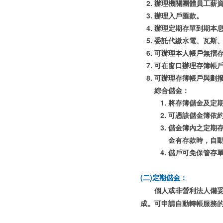
辦理機關團體員工薪
辦理入戶匯款。
辦理定期存單到期本
委託代繳水電、瓦斯
可辦理本人帳戶無摺
可在窗口辦理存簿帳
可辦理存簿帳戶與劃
綜合儲金：
將存簿儲金及定期
可憑該儲金簿依
儲金簿內之定期
金有存款時，自
儲戶可免保管存
(二)定期儲金：
個人或非營利法人備
成。可申請自動轉帳服務