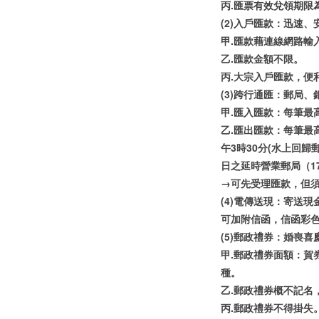
丙.匯票有效兌領期限
(2)入戶匯款：迅速
甲.匯款藉連線網路輸
乙.匯款金額不限。
丙.大宗入戶匯款，便
(3)跨行通匯：郵局
甲.匯入匯款：每筆最
乙.匯出匯款：每筆最高
午3時30分(水上回
日之延時營業郵局（17
→可先受理匯款，但
(4)電傳送現：寄送
可加附信函，信函彩
(5)郵政禮券：婚喪
甲.郵政禮券面額：賀券有6
種。
乙.郵政禮券概不記名
丙.郵政禮券不得掛失