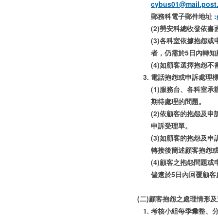
cybus01@mail.post.
郵務科電子郵件地址 :
(2)勞安科總收發依
(3)各科室依據抱怨
者，仍需於5日內轉知
(4)如顧客選擇抱怨
電話抱怨或申訴處理
(1)服務台、各科室
期待處理的問題。
(2)依顧客的抱怨及
申訴受理單。
(3)如顧客的抱怨及
轉接後簡述顧客抱怨
(4)顧客之抱怨問題
儘速於5日內回覆顧客
(二)顧客抱怨之處理情形
考核小組每季彙整、