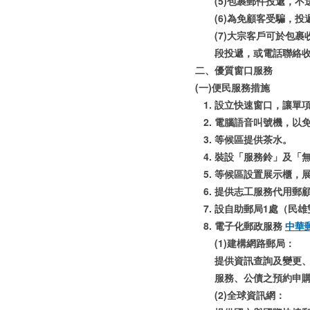
(5)包裹郵件投遞，
(6)為免顧客受騙，
(7)大宗客戶可於包
段投遞，或電話聯絡
二、優質窗口服務
(一)便民服務措施
設立快速窗口，讓單
電腦語音叫號機，以
等候區提供茶水。
裝設「服務鈴」及「
等候區設置展示櫃，
提供志工服務代用郵
設自助郵局1處（民雄
電子化郵政服務
中華
(1)建構網路郵局：
提供資訊查詢及變更
服務、公債之預約申
(2)全球資訊網：