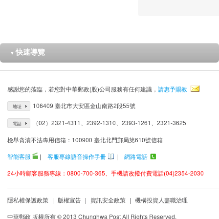
快速導覽
▼
感謝您的蒞臨，若您對中華郵政(股)公司服務有任何建議，
請惠予賜教
106409 臺北市大安區金山南路2段55號
地址
（02）2321-4311、2392-1310、2393-1261、2321-3625
電話
檢舉貪瀆不法專用信箱：100900 臺北北門郵局第610號信箱
智能客服
|
客服專線語音操作手冊
|
網路電話
24小時顧客服務專線：0800-700-365、手機請改撥付費電話(04)2354-2030
隱私權保護政策
|
版權宣告
|
資訊安全政策
|
機構投資人盡職治理
中華郵政 版權所有 © 2013 Chunghwa Post All Rights Reserved.