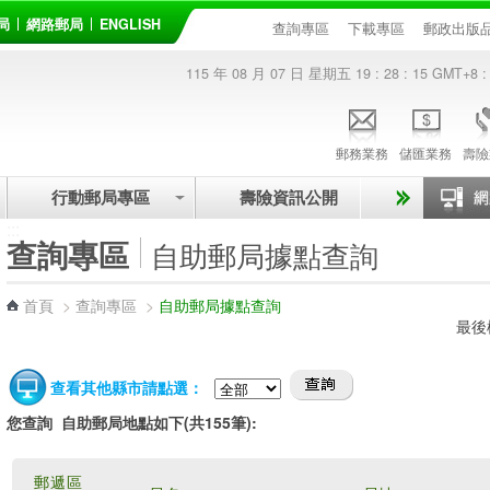
局
網路郵局
ENGLISH
查詢專區
下載專區
郵政出版
115 年 08 月 07 日 星期五
19 : 28 : 15
GMT+8 :
郵務業務
儲匯業務
壽險
行動郵局專區
壽險資訊公開
:::
查詢專區
自助郵局據點查詢
首頁
>
查詢專區
>
自助郵局據點查詢
最後
查看其他縣市請點選：
您查詢
自助郵局地點如下(共155筆):
郵遞區