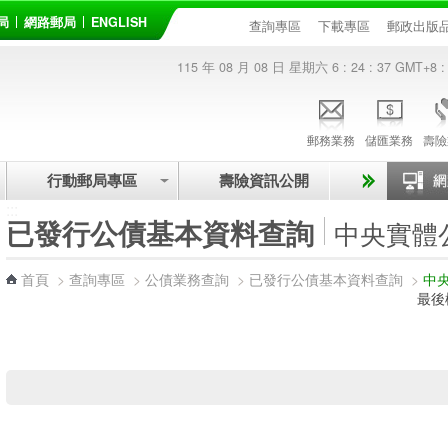
局
網路郵局
ENGLISH
查詢專區
下載專區
郵政出版
115 年 08 月 08 日 星期六
6 : 24 : 37
GMT+8 :
郵務業務
儲匯業務
壽險
行動郵局專區
壽險資訊公開
:::
已發行公債基本資料查詢
中央實體
首頁
>
查詢專區
>
公債業務查詢
>
已發行公債基本資料查詢
>
中
最後