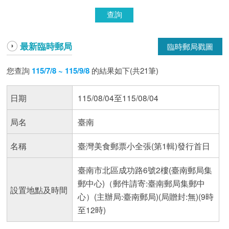
最新臨時郵局
臨時郵局戳圖
您查詢
115/7/8 ~ 115/9/8
的結果如下(共21筆)
日期
115/08/04至115/08/04
局名
臺南
名稱
臺灣美食郵票小全張(第1輯)發行首日
臺南市北區成功路6號2樓(臺南郵局集
郵中心)（郵件請寄:臺南郵局集郵中
設置地點及時間
心）(主辦局:臺南郵局)(局贈封:無)(9時
至12時)