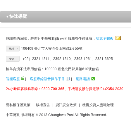
快速導覽
▼
感謝您的蒞臨，若您對中華郵政(股)公司服務有任何建議，
請惠予賜教
106409 臺北市大安區金山南路2段55號
地址
（02）2321-4311、2392-1310、2393-1261、2321-3625
電話
檢舉貪瀆不法專用信箱：100900 臺北北門郵局第610號信箱
智能客服
|
客服專線語音操作手冊
|
網路電話
24小時顧客服務專線：0800-700-365、手機請改撥付費電話(04)2354-2030
隱私權保護政策
|
版權宣告
|
資訊安全政策
|
機構投資人盡職治理
中華郵政 版權所有 © 2013 Chunghwa Post All Rights Reserved.