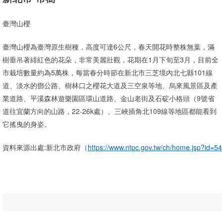
臺灣山櫻
臺灣山櫻為臺灣原生樹種，高度可達6公尺，春天開花時整株無葉，滿
樹垂吊著緋紅色的花朵，非常美麗壯觀，花期在1月下旬至3月，目前全
市栽培數量約為5萬株，每當春分時節在新北市三芝境內北七縣101線
道、淡水的鄧公路、樹林口之櫻花大道及三空泉等地、烏來風景區及產
業道路、平溪森林遊樂園區環山道路、金山老街及石碇小格頭（9號省
道往宜蘭方向的山路，22-26k處）、三峽插角北109線等地區都能看到
它搖曳的身姿。
資料來源出處:新北市政府（
https://www.ntpc.gov.tw/ch/home.jsp?id=5