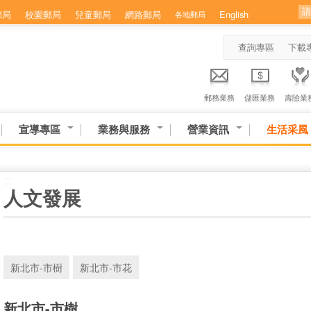
郵局
校園郵局
兒童郵局
網路郵局
English
各地郵局
查詢專區
下載
郵務業務
儲匯業務
壽險業
宣導專區
業務與服務
營業資訊
生活采風
:::
人文發展
新北市-市樹
新北市-市花
新北市-市樹