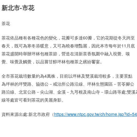
新北市-市花
茶花
茶花依品種有各種花色的變化，花瓣可多達60瓣，它的花期從冬天跨至
春天，既可為寒冬添暖意，又可為曉春增豔麗，因此本市每年於11月底
茶花盛開時舉辦坪林包種茶節，營造在清新茶香氛圍中融入視覺、嗅
覺、味覺及觸覺，以品嘗甘醇坪林包種茶之繽紛饗宴。
全市茶花栽培數量約為4萬株，目前以坪林及雙溪栽培較多，主要景點
為坪林的坪雙路、協德公－戒治所公路沿線、坪林生態園區－苦苓腳公
路沿線、北宜公路－尖山湖、金溪－九芎根及南山寺－環山路等處;雙溪
線等處皆可看到茶花的美麗身影。
資料來源出處:新北市政府（
https://www.ntpc.gov.tw/ch/home.jsp?id=5