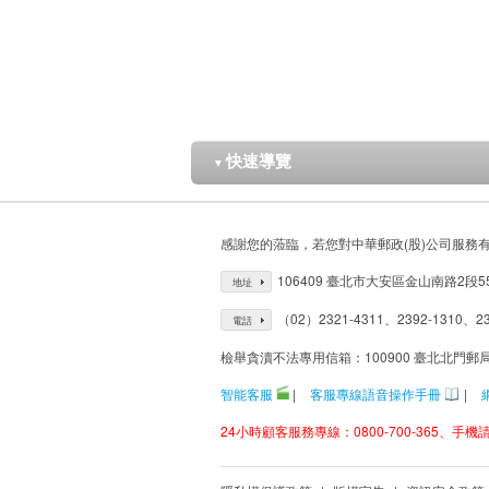
快速導覽
▼
感謝您的蒞臨，若您對中華郵政(股)公司服務
106409 臺北市大安區金山南路2段5
地址
（02）2321-4311、2392-1310、23
電話
檢舉貪瀆不法專用信箱：100900 臺北北門郵
智能客服
|
客服專線語音操作手冊
|
24小時顧客服務專線：0800-700-365、手機請改