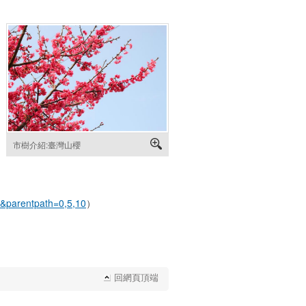
市樹介紹:臺灣山櫻
4&parentpath=0,5,10
）
回網頁頂端