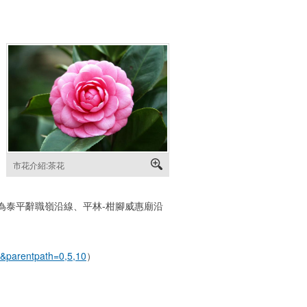
市花介紹:茶花
為泰平辭職嶺沿線、平林-柑腳威惠廟沿
4&parentpath=0,5,10
）