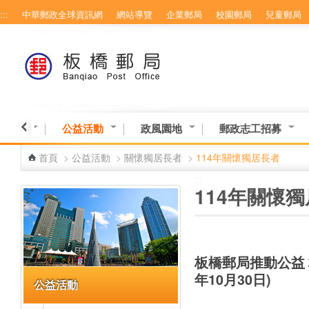
:::
中華郵政全球資訊網
網站導覽
企業郵局
校園郵局
兒童郵局
跳到主要內容區塊
意交流
公益活動
政風園地
郵政志工招募
首頁
>
公益活動
>
關懷獨居長者
>
114年關懷獨居長者
:::
:::
114年關懷
板橋郵局推動公益 
年10月30日)
公益活動