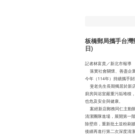
板橋郵局攜手台灣郵
日)
記者林富貴／新北市報
落實社會關懷、善盡企業
今年（114年）持續攜手
斐老先生長期獨居於新店
廚房與浴室嚴重污垢堆積
也危及安全與健康。
案經新店郵務同仁主動關心
清潔團隊進場，展開第一
除壁癌，重新批土並粉刷
後續再進行第二次深度清潔