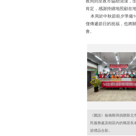
夜間則至夜市協助清潔，
肯定，感謝持續地照顧在
本局於中秋節前夕準備1
僅傳遞節日的祝福，也將
會。
《圖說》板橋郵局捐贈新北
民服務處及轄區內的獨居長
節禮品合影。