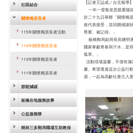
【記者王誌成／台北報導
社區結合
一年一度敬老思親重陽節
於二十九日舉辦「關懷獨
關懷獨居長者
俊代表接受，並回贈感謝
115年關懷獨居長者活動
尊重、被記得。」
板橋郵局副局長吳聰明逐
114年關懷獨居長者
國家奉獻青春與汗水，是
孤單。」
113年關懷獨居長者
活動現場溫馨，不僅有滿
馨。希望透過這次公益行
111年關懷獨居長者
源，一起為高齡社會注入
節能減碳
板橋在地服務故事
公益服務隊
樹林三多郵局職場互助教保