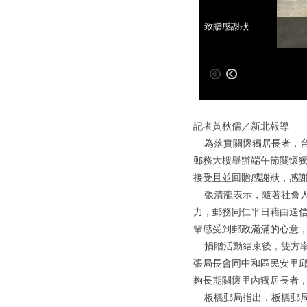
板橋郵局郵務大樓合照
致贈感謝狀
記者黃秋儒／新北報導
為落實關懷獨居長者，台灣
郵務大樓舉辦端午節關懷
接受且並回贈感謝狀，感
張清龍表示，隨著社會人
力，郵務同仁平日藉由送
輩感受到郵政滿滿的心意
捐贈活動結束後，雙方率
張局長會同中和區民安里邱
夠長期關懷里內獨居長者
板橋郵局指出，板橋郵局