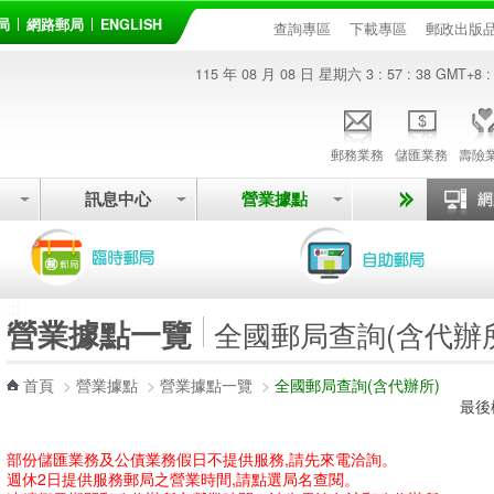
局
網路郵局
ENGLISH
查詢專區
下載專區
郵政出版
115 年 08 月 08 日 星期六
3 : 57 : 38
GMT+8 :
郵務業務
儲匯業務
壽險
訊息中心
營業據點
:::
營業據點一覽
全國郵局查詢(含代辦
首頁
>
營業據點
>
營業據點一覽
>
全國郵局查詢(含代辦所)
最後
部份儲匯業務及公債業務假日不提供服務,請先來電洽詢。
週休2日提供服務郵局之營業時間,請點選局名查閱。