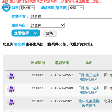
連續假日期間郵政代辦所之營業時間，請先電洽各該郵政代辦所。
縣市
鄉鎮市區(請選擇)
營業性質：
服務時段：
進階搜尋
您查詢
主要郵局如下(郵局共60筆 ; 代辦所共26筆):
彰化縣
郵遞區號
電話號碼
局名
520002
(04)875-2557
田中第三城市
田中
郵政代辦所
520022
(04)874-2508
田中第二城市
田中
郵政代辦所
521032
(04)888-2321
北斗光復里郵
北斗
政代辦所