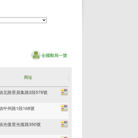
全國郵局一覽
局址
鎮北路里員集路2段578號
鎮中州路1段168號
鎮光復里光復路350號