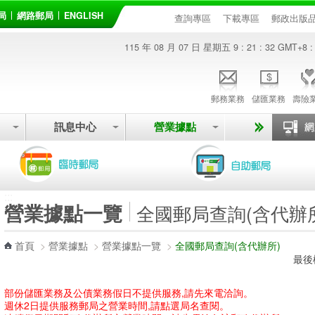
局
網路郵局
ENGLISH
查詢專區
下載專區
郵政出版
115 年 08 月 07 日 星期五
9 : 21 : 32
GMT+8 :
郵務業務
儲匯業務
壽險
訊息中心
營業據點
:::
營業據點一覽
全國郵局查詢(含代辦
首頁
>
營業據點
>
營業據點一覽
>
全國郵局查詢(含代辦所)
最後
部份儲匯業務及公債業務假日不提供服務,請先來電洽詢。
週休2日提供服務郵局之營業時間,請點選局名查閱。