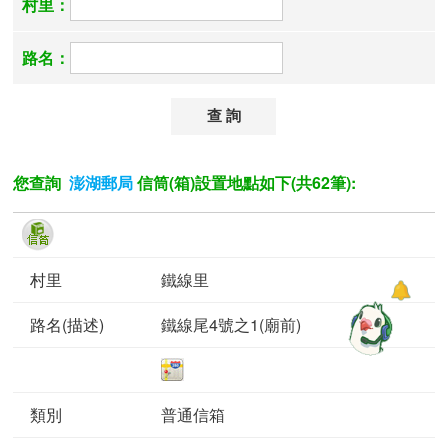
村里：
路名：
您查詢
信筒(箱)設置地點如下(共62筆):
澎湖郵局
鐵線里
鐵線尾4號之1(廟前)
普通信箱