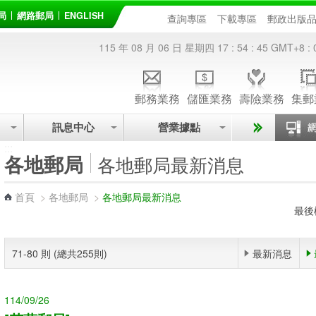
局
網路郵局
ENGLISH
查詢專區
下載專區
郵政出版
115 年 08 月 06 日 星期四
17 : 54 : 46
GMT+8 : 
郵務業務
儲匯業務
壽險業務
集郵
訊息中心
營業據點
:::
各地郵局
各地郵局最新消息
首頁
>
各地郵局
>
各地郵局最新消息
最後
71-80 則 (總共255則)
最新消息
114/09/26