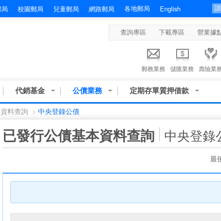
各地郵局
郵局
校園郵局
兒童郵局
網路郵局
English
查詢專區
下載專區
營業據
郵務業務
儲匯業務
壽險業
代銷基金
公債業務
定期存單質押借款
本資料查詢
>
中央登錄公債
:::
已發行公債基本資料查詢
中央登錄
最後