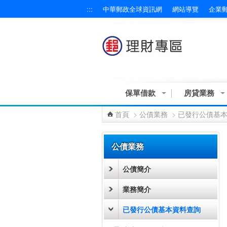
:::
中華郵政全球資訊網
網站導覽
企業
跳到主要內容區塊
保單借款
房貸業務
首頁
>
公債業務
>
已發行公債基
:::
公債業務
公債簡介
業務簡介
已發行公債基本資料查詢