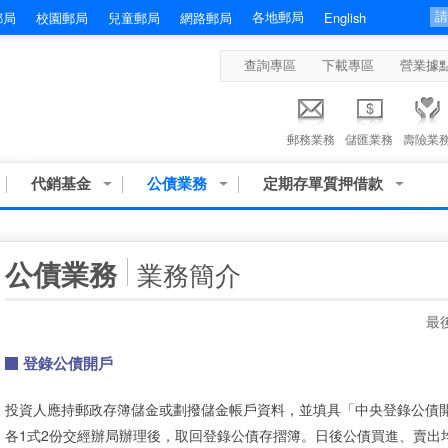
各地郵局
郵局
校園郵局
兒童郵局
網路郵局
English
查詢專區
下載專區
營業據
郵務業務
儲匯業務
壽險業
代銷基金
公債業務
定期存單質押借款
:::
公債業務
業務簡介
最後
登錄公債開戶
投資人應持郵政存簿儲金或劃撥儲金帳戶資料，並填具「中央登錄公債
各1式2份交經辦局辦理後，取回登錄公債存摺簿。日後公債買進、賣出