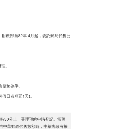
財政部自82年 4月起，委託郵局代售公
辦理。
售價格為準。
例假日者順延1天)。
3時30分止，受理預約申購登記。當預
告中華郵政代售數額時，中華郵政有權