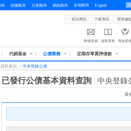
各地郵局
郵局
校園郵局
兒童郵局
網路郵局
English
查詢專區
下載專區
營業據
郵務業務
儲匯業務
壽險業
代銷基金
公債業務
定期存單質押借款
本資料查詢
>
中央登錄公債
:::
已發行公債基本資料查詢
中央登錄
最後