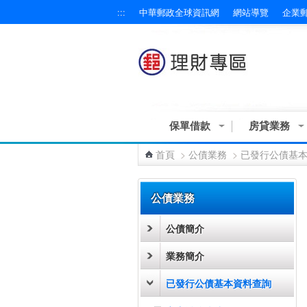
:::
中華郵政全球資訊網
網站導覽
企業
跳到主要內容區塊
保單借款
房貸業務
首頁
>
公債業務
>
已發行公債基
:::
公債業務
公債簡介
業務簡介
已發行公債基本資料查詢