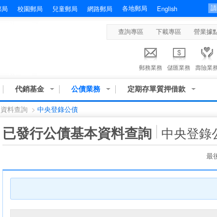
各地郵局
郵局
校園郵局
兒童郵局
網路郵局
English
查詢專區
下載專區
營業據
郵務業務
儲匯業務
壽險業
代銷基金
公債業務
定期存單質押借款
本資料查詢
>
中央登錄公債
:::
已發行公債基本資料查詢
中央登錄
最後