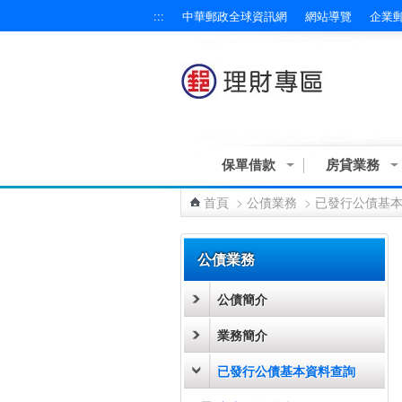
:::
中華郵政全球資訊網
網站導覽
企業
跳到主要內容區塊
保單借款
房貸業務
首頁
>
公債業務
>
已發行公債基
:::
公債業務
公債簡介
業務簡介
已發行公債基本資料查詢