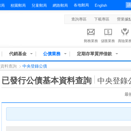
各地郵局
郵局
校園郵局
兒童郵局
網路郵局
English
查詢專區
下載專區
營業據
郵務業務
儲匯業務
壽險業
代銷基金
公債業務
定期存單質押借款
本資料查詢
>
中央登錄公債
:::
已發行公債基本資料查詢
中央登錄
最後