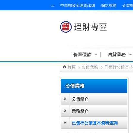
:::
中華郵政全球資訊網
網站導覽
企業
跳到主要內容區塊
保單借款
房貸業務
首頁
>
公債業務
>
已發行公債基
:::
公債業務
公債簡介
業務簡介
已發行公債基本資料查詢