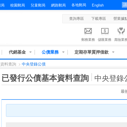
各地郵局
郵局
校園郵局
兒童郵局
網路郵局
English
查詢專區
下載專區
營業據
郵務業務
儲匯業務
壽險業
代銷基金
公債業務
定期存單質押借款
本資料查詢
>
中央登錄公債
:::
已發行公債基本資料查詢
中央登錄
最後