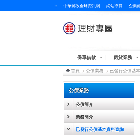
:::
中華郵政全球資訊網
網站導覽
企業
跳到主要內容區塊
保單借款
房貸業務
首頁
>
公債業務
>
已發行公債基
:::
公債業務
公債簡介
業務簡介
已發行公債基本資料查詢