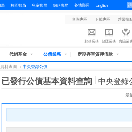
各地郵局
郵局
校園郵局
兒童郵局
網路郵局
English
查詢專區
下載專區
營業據
郵務業務
儲匯業務
壽險業
代銷基金
公債業務
定期存單質押借款
本資料查詢
>
中央登錄公債
:::
已發行公債基本資料查詢
中央登錄
最後