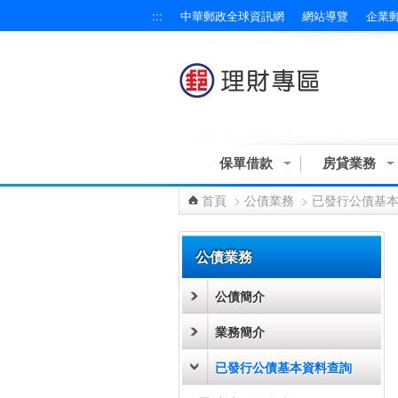
:::
中華郵政全球資訊網
網站導覽
企業
跳到主要內容區塊
保單借款
房貸業務
首頁
>
公債業務
>
已發行公債基
:::
公債業務
公債簡介
業務簡介
已發行公債基本資料查詢