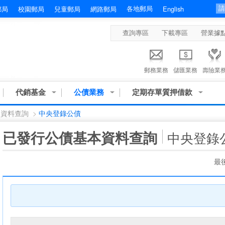
各地郵局
郵局
校園郵局
兒童郵局
網路郵局
English
查詢專區
下載專區
營業據
郵務業務
儲匯業務
壽險業
代銷基金
公債業務
定期存單質押借款
本資料查詢
>
中央登錄公債
:::
已發行公債基本資料查詢
中央登錄
最後