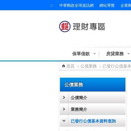
:::
中華郵政全球資訊網
網站導覽
企業
跳到主要內容區塊
保單借款
房貸業務
首頁
>
公債業務
>
已發行公債基
:::
公債業務
公債簡介
業務簡介
已發行公債基本資料查詢