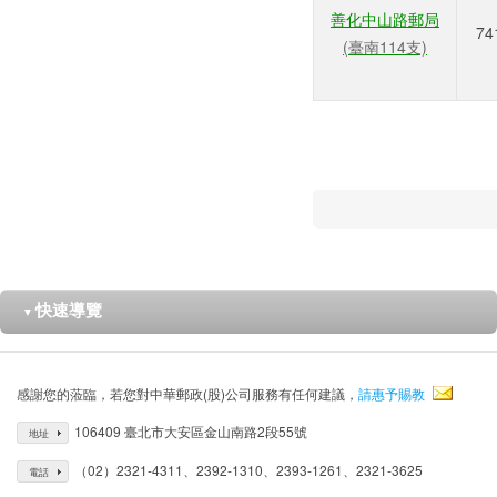
善化中山路郵局
74
(臺南114支)
快速導覽
▼
感謝您的蒞臨，若您對中華郵政(股)公司服務有任何建議，
請惠予賜教
106409 臺北市大安區金山南路2段55號
地址
（02）2321-4311、2392-1310、2393-1261、2321-3625
電話