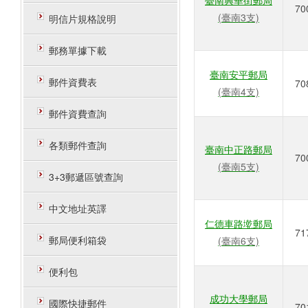
臺南興華街郵局
70
(臺南3支)
明信片規格說明
郵務單據下載
臺南安平郵局
郵件資費表
70
(臺南4支)
郵件資費查詢
各類郵件查詢
臺南中正路郵局
70
(臺南5支)
3+3郵遞區號查詢
中文地址英譯
仁德車路墘郵局
71
郵局便利箱袋
(臺南6支)
便利包
成功大學郵局
國際快捷郵件
70