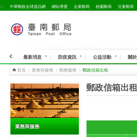
:::
中華郵政全球資訊網
網站導覽
企業郵局
校園郵局
兒童郵局
跳到主要內容區塊
最新消息
防疫資訊
公益活動
關於
首頁
>
業務與服務
>
郵務服務
>
郵政信箱出租
:::
:::
郵政信箱出
業務與服務