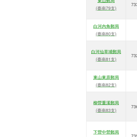
東山郵局
73
(臺南79支)
白河內角郵局
(臺南80支)
白河仙草埔郵局
73
(臺南81支)
東山東原郵局
(臺南82支)
柳營重溪郵局
73
(臺南83支)
下營中營郵局
73