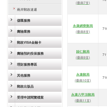
(臺南7支)
兩岸郵政速遞
儲匯服務
永康網寮郵局
71
壽險業務
(臺南8支)
郵政VISA金融卡
歸仁郵局
壽險預約投保服務
71
(臺南9支)
理財服務專區
永康郵局
其他服務
71
(臺南10支)
郵政出版品
永康六甲頂郵局
受理申請閱覽檔案
(臺南11支)