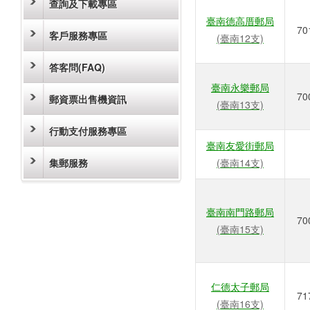
查詢及下載專區
臺南德高厝郵局
70
客戶服務專區
(臺南12支)
答客問(FAQ)
臺南永樂郵局
70
郵資票出售機資訊
(臺南13支)
行動支付服務專區
臺南友愛街郵局
集郵服務
(臺南14支)
臺南南門路郵局
70
(臺南15支)
仁德太子郵局
71
(臺南16支)