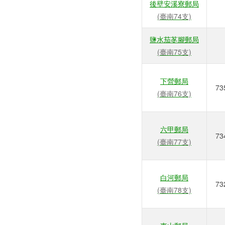
後壁安溪寮郵局
(臺南74支)
鹽水茄苳腳郵局
(臺南75支)
下營郵局
73
(臺南76支)
六甲郵局
73
(臺南77支)
白河郵局
73
(臺南78支)