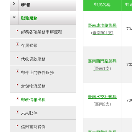
郵局名稱
郵
i郵箱
郵務服務
臺南成功路郵局
70
郵務各項業務申辦流程
(臺南901支)
存局候領
代收貨款服務
臺南西門路郵局
70
(臺南1支)
郵件上門收件服務
倉儲物流業務
臺南水交社郵局
郵政信箱出租
70
(臺南2支)
未來郵件
信封書寫範例