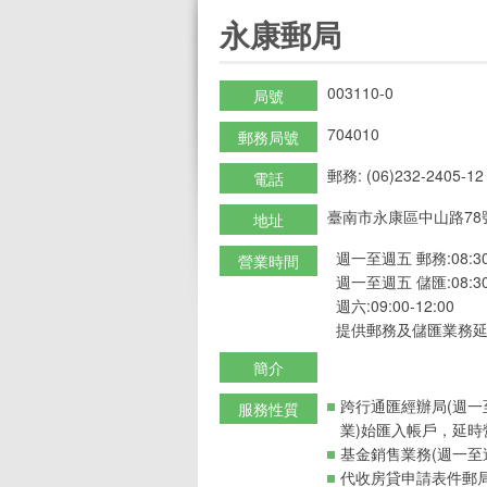
:::
永康郵局
003110-0
局號
704010
郵務局號
郵務: (06)232-2405-12
電話
臺南市永康區中山路78
地址
週一至週五 郵務:08:30-
營業時間
週一至週五 儲匯:08:30-
週六:09:00-12:00
提供郵務及儲匯業務延
簡介
跨行通匯經辦局(週一
服務性質
業)始匯入帳戶，延時
基金銷售業務(週一至週
代收房貸申請表件郵