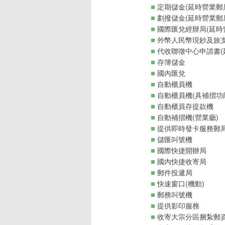
定期儲金(延時營業郵
劃撥儲金(延時營業郵
國際匯兌經辦局(延時
外幣人民幣現鈔及旅支
代收聯徵中心申請書(
存簿儲金
國內匯兌
自動櫃員機
自動櫃員機(具補摺功
自動櫃員存提款機
自動補摺機(營業廳)
提供即時發卡服務郵
儲匯叫號機
國際快捷開辦局
國內快捷收寄局
郵件投遞局
快速窗口(機動)
郵務叫號機
提供影印服務
收寄大宗分區捆紮郵