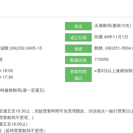
永康郵局(臺南10支)
局名
民國 49年11月1日
成立日期
 儲匯:(06)232-2405-13
郵務: (06)231-3504
傳真
號
710056
郵遞區號
18:00
※遇3日以上連續假
營業時間
17:30
備註
時服務郵局(週一至週五)
至週五至15:30止，其餘營業時間可先受理匯款，但須俟次一銀行營業日
營業郵局不受理。)
五至16:00止)
局（延時營業郵局不受理）