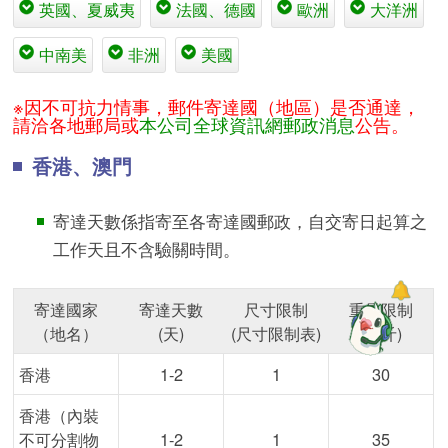
英國、夏威夷
法國、德國
歐洲
大洋洲
中南美
非洲
美國
※因不可抗力情事，郵件寄達國（地區）是否通達，
請洽各地郵局或
本公司全球資訊網郵政消息
公告。
香港、澳門
寄達天數係指寄至各寄達國郵政，自交寄日起算之
工作天且不含驗關時間。
寄達國家
寄達天數
尺寸限制
重量限制
（地名）
(天)
(尺寸限制表)
(公斤)
香港
1-2
1
30
香港（內裝
不可分割物
1-2
1
35