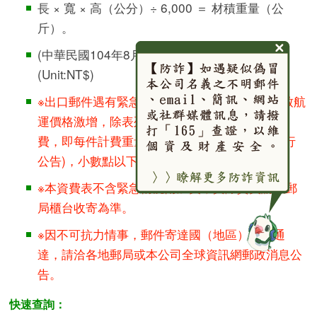
長 × 寬 × 高（公分）÷ 6,000 ＝ 材積重量（公
斤）。
(中華民國104年8月3日起實施) 單位：新台幣元
(Unit:NT$)
※出口郵件遇有緊急情況(如傳染病疫情)影響，致航
運價格激增，除表列資費外另加收緊急情況附加
費，即每件計費重量(公斤)*每公斤費率(每月另行
公告)，小數點以下4捨5入至整數位。
※本資費表不含緊急情況附加費，實際資費請以郵
局櫃台收寄為準。
※因不可抗力情事，郵件寄達國（地區）是否通
達，請洽各地郵局或本公司全球資訊網郵政消息公
告。
快速查詢：