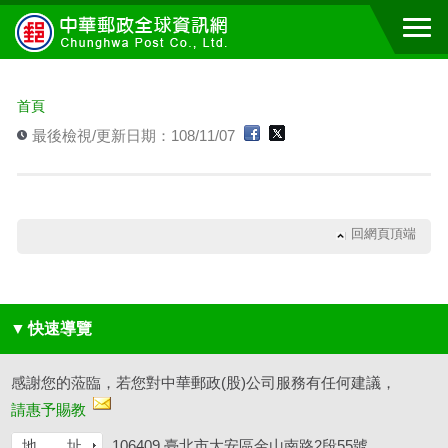
跳到主要內容區塊
:::
首頁
最後檢視/更新日期：108/11/07
回網頁頂端
▼
快速導覽
感謝您的蒞臨，若您對中華郵政(股)公司服務有任何建議，
請惠予賜教
地 址
106409 臺北市大安區金山南路2段55號