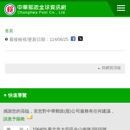
跳到主要內容區塊
:::
首頁
最後檢視/更新日期：114/06/25
回網頁頂端
▼
快速導覽
感謝您的蒞臨，若您對中華郵政(股)公司服務有任何建議，
請惠予賜教
地 址
106409 臺北市大安區金山南路2段55號