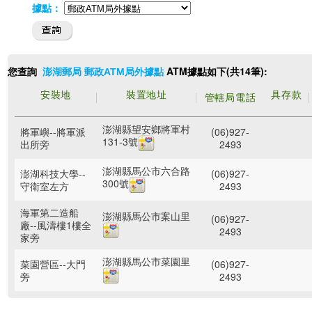
據點：
您查詢
ATM據點如下(共14筆):
澎湖郵局 郵政ATM局外據點
安裝地
裝置地址
具存款
管轄局電話
澎湖縣望安鄉將軍村
將軍嶼--將軍派
(06)927-
131-3號
出所旁
2493
澎湖縣馬公市六合路
澎湖科技大學--
(06)927-
300號
守衛室左方
2493
海軍第二造船
澎湖縣馬公市案山里
(06)927-
廠--風濤樓1樓全
2493
家旁
澎湖縣馬公市菜園里
菜園營區--大門
(06)927-
旁
2493