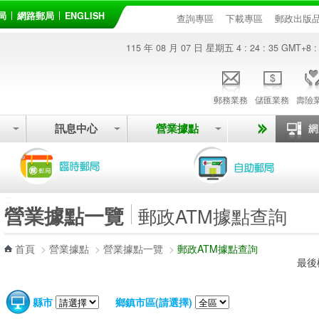
局
網路郵局
ENGLISH
查詢專區
下載專區
郵政出版
115 年 08 月 07 日 星期五
4 : 24 : 35
GMT+8 :
郵務業務
儲匯業務
壽險
訊息中心
營業據點
:::
營業據點一覽
郵政ATM據點查詢
首頁
>
營業據點
>
營業據點一覽
>
郵政ATM據點查詢
最後
縣市
鄉鎮市區(請選擇)