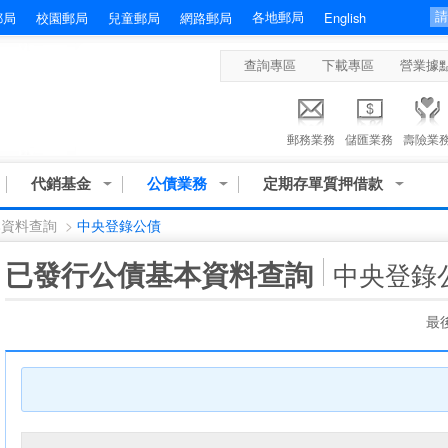
各地郵局
郵局
校園郵局
兒童郵局
網路郵局
English
查詢專區
下載專區
營業據
郵務業務
儲匯業務
壽險業
代銷基金
公債業務
定期存單質押借款
本資料查詢
>
中央登錄公債
:::
已發行公債基本資料查詢
中央登錄
最後