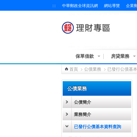
:::
中華郵政全球資訊網
網站導覽
企業
跳到主要內容區塊
保單借款
房貸業務
首頁
>
公債業務
>
已發行公債基
:::
公債業務
公債簡介
業務簡介
已發行公債基本資料查詢