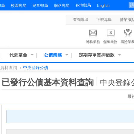
各地郵局
郵局
校園郵局
兒童郵局
網路郵局
English
查詢專區
下載專區
營業據
郵務業務
儲匯業務
壽險業
代銷基金
公債業務
定期存單質押借款
本資料查詢
>
中央登錄公債
:::
已發行公債基本資料查詢
中央登錄
最後