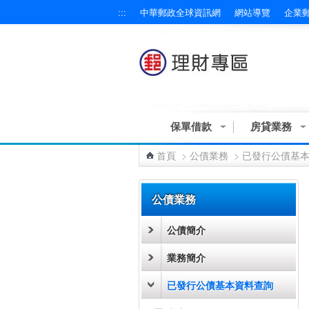
:::
中華郵政全球資訊網
網站導覽
企業
跳到主要內容區塊
保單借款
房貸業務
首頁
>
公債業務
>
已發行公債基
:::
公債業務
公債簡介
業務簡介
已發行公債基本資料查詢