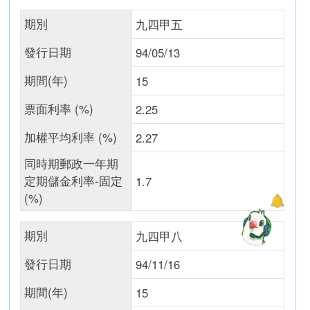
期別
九四甲五
發行日期
94/05/13
期間(年)
15
票面利率 (%)
2.25
加權平均利率 (%)
2.27
同時期郵政一年期
定期儲金利率-固定
1.7
(%)
期別
九四甲八
發行日期
94/11/16
期間(年)
15