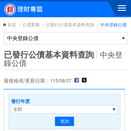
跳到主要內容區塊
首頁
>
公債業務
>
已發行公債基本資料查詢
>
中央登錄公債
已發行公債基本資料查詢
中央登
錄公債
最後檢視/更新日期：115/08/07
發行年度